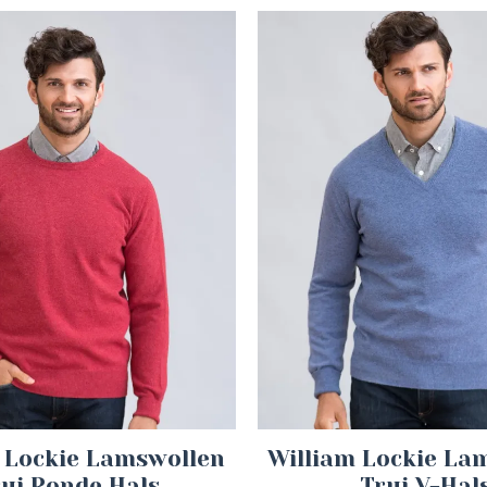
 Lockie Lamswollen
William Lockie La
rui Ronde Hals
Trui V-Hal