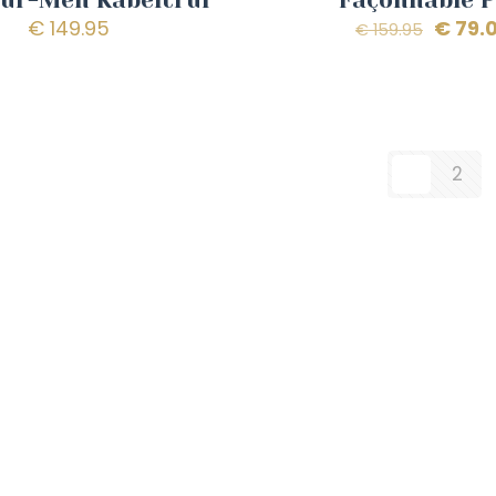
Oorspr
€
149.95
€
79.
€
159.95
prijs
was:
€ 159.
1
2