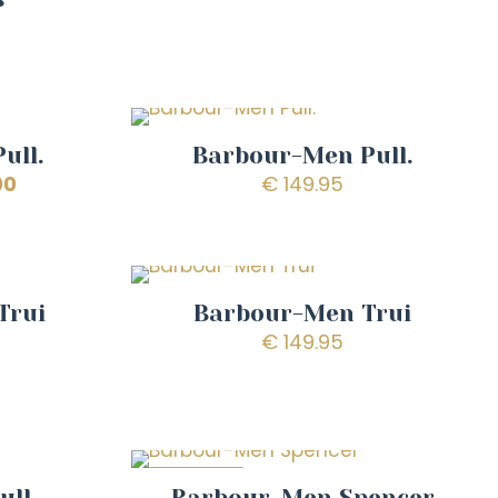
ull.
Barbour-Men Pull.
onkelijke
Huidige
00
€
149.95
prijs
is:
00.
€ 89.00.
Trui
Barbour-Men Trui
€
149.95
AANBIEDING
ull
Barbour-Men Spencer