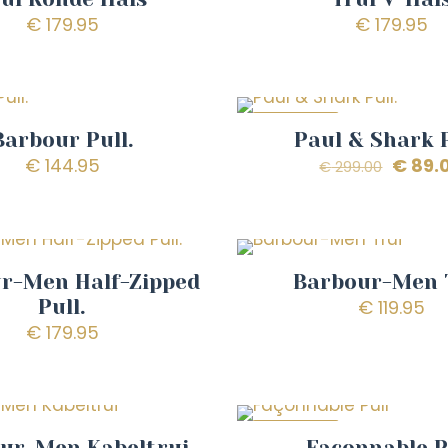
€
179.95
€
179.95
AANBIEDING
Barbour Pull.
Paul & Shark P
Oorspr
€
144.95
€
89.
€
299.00
prijs
was:
€ 299.
r-Men Half-Zipped
Barbour-Men 
Pull.
€
119.95
€
179.95
AANBIEDING
ur-Men Kabeltrui
Façonnable P