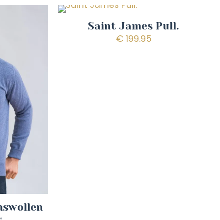
Saint James Pull.
€
199.95
mswollen
s