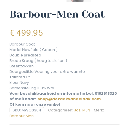
Barbour-Men Coat
€
499.95
Barbour Coat
Model Newfield ( Caban )
Double Breasted
Brede Kraag ( hoog te sluiten )
Steekzakken
Doorgestikte Voering voor extra warmte
Tailored Fit
kleur Navy
Samenstelling 100% Wol
Voor beschikbaarheid en informatie bel: 0182518320
of mail naar:
shop@dezaakvandelaak.com
Of kom naar onze winkel
SKU:
MWO0304
Categorieën:
Jas
,
MEN
Merk:
Barbour Men