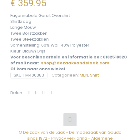
€
359.95
Façonnabele Geruit Overshirt
Shirtkraag
Lange Mouw
Twee Borstzakken
Twee Steekzakken
Samenstelling: 60% Wol-40% Polyester
Kleur: Blauw/Grijs
Voor beschikbaarheid en informatie bel: 0182518320
of mail naar:
shop@dezaakvandelaak.com
Of kom naar onze winkel.
SKU:
FM400383
Categorieën:
MEN
,
Shirt
Delen
© De zaak van de Laak - De modezaak van Gouda
sinds 1972 -
Privacy verklaring
-
Algemene