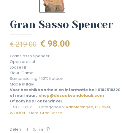
Gran Sasso Spencer
Oorspronkelijke
Huidige
€
98.00
€
219.00
prijs
prijs
Gran Sasso Spencer
was:
is:
Open breisel
Loose Fit
€ 219.00.
€ 98.00.
Kleur: Camel
Samenstelling: 100% Katoen
Made in Italy
Voor beschikbaarheid en informatie bel: 0182518320
of mail naar:
shop@dezaakvandelaak.com
Of kom naar onze winkel.
SKU:
18212
Categorieën:
Aanbiedingen
,
Pullover
,
WOMEN
Merk:
Gran Sasso
Delen