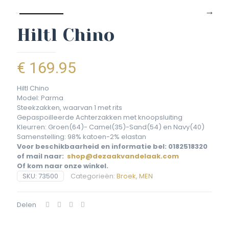
Hiltl Chino
€
169.95
Hiltl Chino
Model: Parma
Steekzakken, waarvan 1 met rits
Gepaspoilleerde Achterzakken met knoopsluiting
Kleurren: Groen(64)- Camel(35)-Sand(54) en Navy(40)
Samenstelling: 98% katoen-2% elastan
Voor beschikbaarheid en informatie bel: 0182518320
of mail naar:
shop@dezaakvandelaak.com
Of kom naar onze winkel.
SKU:
73500
Categorieën:
Broek
,
MEN
Delen