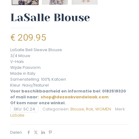
LaSalle Blouse
€
209.95
LaSalle Bell Sleeve Blouse
3/4 Mouw
V-Hals
Wijde Pasvorm
Made in Italy
Samenstelling: 100% Katoen
Kleur: Navy/Naturel
Voor beschikbaarheid en informatie bel: 0182518320
of mail naar:
shop@dezaakvandelaak.com
Of kom naar onze winkel.
SKU:
SC.24
Categorieën:
Blouse
,
Rok
,
WOMEN
Merk:
LaSalle
Delen