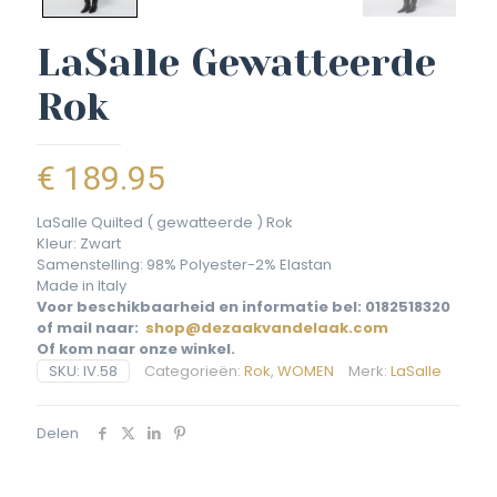
LaSalle Gewatteerde
Rok
€
189.95
LaSalle Quilted ( gewatteerde ) Rok
Kleur: Zwart
Samenstelling: 98% Polyester-2% Elastan
Made in Italy
Voor beschikbaarheid en informatie bel: 0182518320
of mail naar:
shop@dezaakvandelaak.com
Of kom naar onze winkel.
SKU:
IV.58
Categorieën:
Rok
,
WOMEN
Merk:
LaSalle
Delen