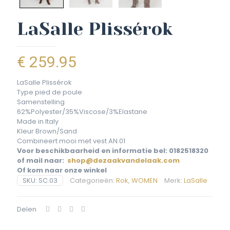
LaSalle Plissérok
€
259.95
LaSalle Plissérok
Type pied de poule
Samenstelling
62%Polyester/35%Viscose/3%Elastane
Made in Italy
Kleur Brown/Sand
Combineert mooi met vest AN.01
Voor beschikbaarheid en informatie bel: 0182518320
of mail naar:
shop@dezaakvandelaak.com
Of kom naar onze winkel
SKU:
SC.03
Categorieën:
Rok
,
WOMEN
Merk:
LaSalle
Delen