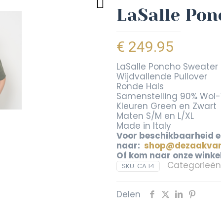
LaSalle Pon
€
249.95
LaSalle Poncho Sweater
Wijdvallende Pullover
Ronde Hals
Samenstelling 90% Wol
Kleuren Green en Zwart
Maten S/M en L/XL
Made in Italy
Voor beschikbaarheid en
naar:
shop@dezaakvan
Of kom naar onze winke
Categorieën
SKU:
CA.14
Delen