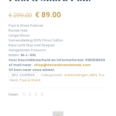
Oorspronkelijke
Huidige
€
89.00
€
299.00
prijs
prijs
Paul & Shark Pullover
was:
is:
Ronde Hals
Lange Mouw
€ 299.00.
€ 89.00.
Samenstelling 100% Pima Cotton.
Kleur Licht Grijs met Strepen
Aangesloten Pasvorm
Maten:
M-L-XXL
Voor beschikbaarheid en informatie bel: 0182518320
of mail naar:
shop@dezaakvandelaak.com
Of kom naar onze winkel.
SKU:
24411504
Categorieën:
Aanbiedingen
,
MEN
,
Trui
Merk:
Paul & Shark
Delen