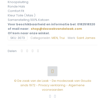
Knoopsluiting
Ronde Hals
Comfort Fit
Kleur Toile ( Mais )
Samenstelling 100% Katoen
Voor beschikbaarheid en informatie bel: 0182518320
of mail naar:
shop@dezaakvandelaak.com
Of kom naar onze winkel.
SKU:
3073
Categorieën:
MEN
,
Trui
Merk:
Saint James
Delen
© De zaak van de Laak - De modezaak van Gouda
sinds 1972 -
Privacy verklaring
-
Algemene
voorwaarden