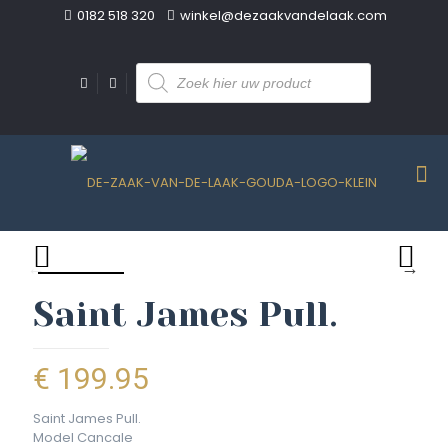
0182 518 320
winkel@dezaakvandelaak.com
Producten
zoeken
Saint James Pull.
€
199.95
Saint James Pull.
Model Cancale