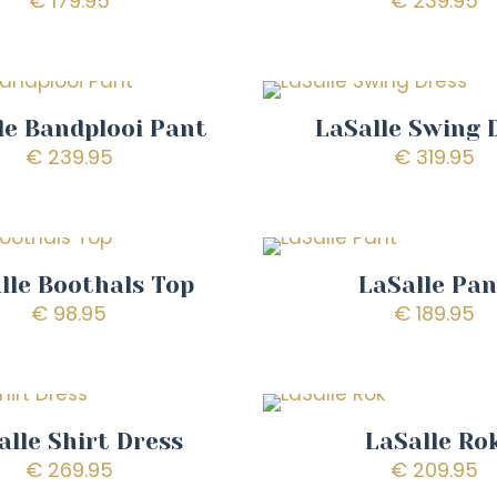
€
179.95
€
239.95
le Bandplooi Pant
LaSalle Swing 
€
239.95
€
319.95
lle Boothals Top
LaSalle Pa
€
98.95
€
189.95
alle Shirt Dress
LaSalle Ro
€
269.95
€
209.95