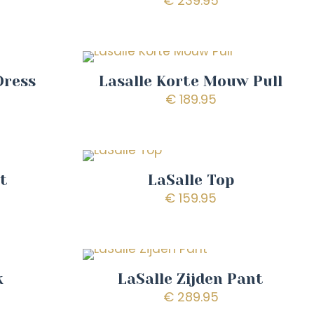
€
239.95
Dress
Lasalle Korte Mouw Pull
€
189.95
nt
LaSalle Top
€
159.95
k
LaSalle Zijden Pant
€
289.95