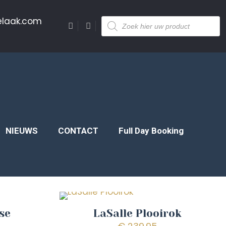
Producten
elaak.com
zoeken
NIEUWS
CONTACT
Full Day Booking
se
LaSalle Plooirok