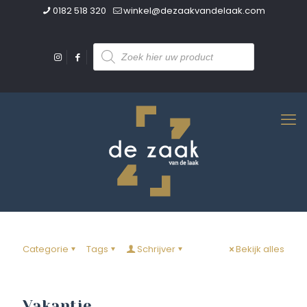
0182 518 320
winkel@dezaakvandelaak.com
Producten
zoeken
Categorie
Tags
Schrijver
Bekijk alles
Vakantie